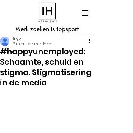
Inge
3 minuten om te lezen
#happyunemployed:
Schaamte, schuld en
stigma. Stigmatisering
in de media