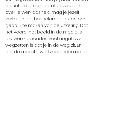
op schuld en schaamtegevoelens 
over je werkloosheid mag je jezelf 
vertellen dat het helemaal oké is om 
gebruik te maken van de uitkering. Dat 
het vooral het beeld in de media is 
die werkzoekenden veel negatiever 
wegzetten is dat je in de weg zit. En 
dat de meeste werkzoekenden net zo 
zijn als jij en ik. Gemotiveerde mensen 
die het liefst zo snel mogelijk weer 
aan de gang willen. Dat helpt om te 
relativeren. Je bent niet lui, je bent 
geen uitkeringstrekker. Je bent net als 
al die andere honderdduizenden 
werkzoekenden: in een tijdelijk 
onvoorzien positie maar erg 
gemotiveerd weer aan de slag te 
gaan. Voor deze mensen is het 
systeem 
ontworpen
. Het is dus 
absoluut niet nodig je schuldig te 