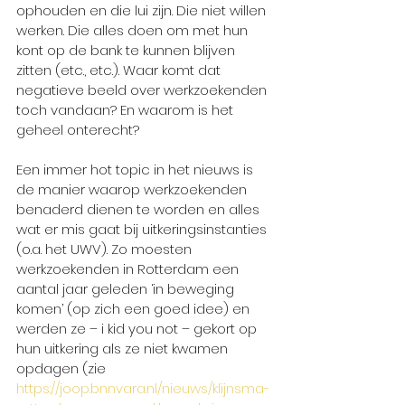
ophouden en die lui zijn. Die niet willen 
werken. Die alles doen om met hun 
kont op de bank te kunnen blijven 
zitten (etc., etc.). Waar komt dat 
negatieve beeld over werkzoekenden 
toch vandaan? En waarom is het 
geheel onterecht? 
Een immer hot topic in het nieuws is 
de manier waarop werkzoekenden 
benaderd dienen te worden en alles 
wat er mis gaat bij uitkeringsinstanties 
(o.a. het UWV). Zo moesten 
werkzoekenden in Rotterdam een 
aantal jaar geleden ‘in beweging 
komen’ (op zich een goed idee) en 
werden ze – i kid you not – gekort op 
hun uitkering als ze niet kwamen 
opdagen (zie 
https://joop.bnnvara.nl/nieuws/klijnsma-