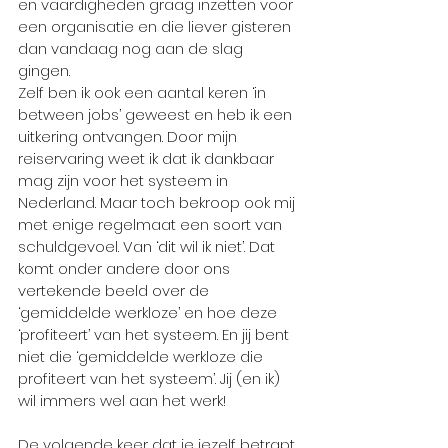
en vaardigheden graag inzetten voor 
een organisatie en die liever gisteren 
dan vandaag nog aan de slag 
gingen. 
Zelf ben ik ook een aantal keren ‘in 
between jobs’ geweest en heb ik een 
uitkering ontvangen. Door mijn 
reiservaring weet ik dat ik dankbaar 
mag zijn voor het systeem in 
Nederland. Maar toch bekroop ook mij 
met enige regelmaat een soort van 
schuldgevoel. Van ‘dit wil ik niet’. Dat 
komt onder andere door ons 
vertekende beeld over de 
‘gemiddelde werkloze’ en hoe deze 
‘profiteert’ van het systeem. En jij bent 
niet die ‘gemiddelde werkloze die 
profiteert van het systeem’. Jij (en ik) 
wil immers wel aan het werk! 
De volgende keer dat je jezelf betrapt 