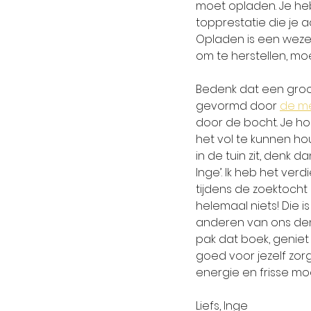
moet opladen. Je heb
topprestatie die je 
Opladen is een wezenl
om te herstellen, moet
Bedenk dat een groo
gevormd door 
de m
door de bocht. Je ho
het vol te kunnen hou
in de tuin zit, denk 
Inge’. Ik heb het ve
tijdens de zoektocht 
helemaal niets! Die i
anderen van ons den
pak dat boek, geniet 
goed voor jezelf zorg
energie en frisse moe
Liefs, Inge