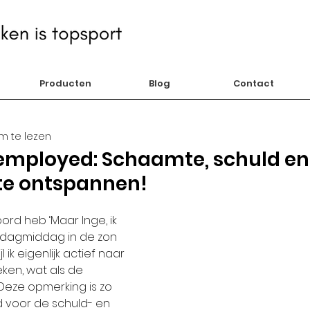
Producten
Blog
Contact
m te lezen
ployed: Schaamte, schuld en 
t te ontspannen!
ord heb ‘Maar Inge, ik 
sdagmiddag in de zon 
jl ik eigenlijk actief naar 
en, wat als de 
 Deze opmerking is zo 
 voor de schuld- en 