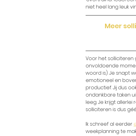
niet heel lang leuk vi
Meer soll
Voor het solliciteren
onvoldoende momenten
woord is). Je snapt wa
emotioneel en bovenal
productief. Jij dus 
ondankbare taken uit t
leeg. Je krijgt allerle
solliciteren is dus gé
Ik schreef al eerder 
weekplanning te maken