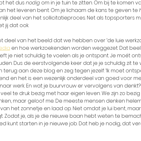
t het dus 
nodig
 om in je tuin te zitten. Om bij te komen v
aan het leveren bent. Om je lichaam de kans te geven te 
ijk deel van het sollicitatieproces. Net als topsporters 
 jij dat ook. 
t deel van het beeld dat we hebben over ‘de luie werkz
edia
 en hoe werkzoekenden worden weggezet. Dat beeld i
eft je niet schuldig te voelen als je ontspant. Je moét o
den. Dus de eerstvolgende keer dat je je schuldig zit te vo
dan terug aan deze blog en zeg tegen jezelf: ‘Ik moet ont
rdiend en het is een wezenlijk onderdeel van goed voor me
naar werk. En wat je buurvrouw er vervolgens van denkt? W
s veel te druk bezig met haar eigen leven. We zijn zo bezi
ken, maar geloof me. De meeste mensen denken helemaa
van het zonnetje en laad op. Niet omdat je lui bent, maa
t. Zodat je, als je die nieuwe baan hebt weten te bemach
d kunt starten in je nieuwe job. Dat heb je nodig, dat ver