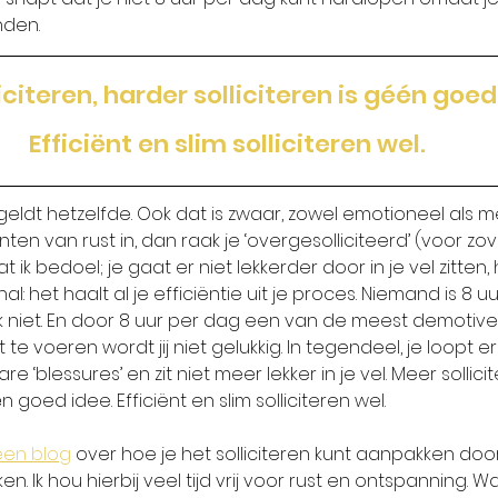
nden. 
iciteren, harder solliciteren is géén goed 
Efficiënt en slim solliciteren wel.
 geldt hetzelfde. Ook dat is zwaar, zowel emotioneel als me
 van rust in, dan raak je ‘overgesolliciteerd’ (voor zov
t ik bedoel; je gaat er niet lekkerder door in je vel zitten, 
: het haalt al je efficiëntie uit je proces. Niemand is 8 u
ook niet. En door 8 uur per dag een van de meest demotiv
e voeren wordt jij niet gelukkig. In tegendeel, je loopt er
i rare ‘blessures’ en zit niet meer lekker in je vel. Meer sollic
én goed idee. Efficiënt en slim solliciteren wel.
een blog
 over hoe je het solliciteren kunt aanpakken do
. Ik hou hierbij veel tijd vrij voor rust en ontspanning. Wa