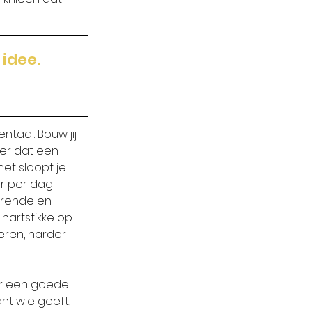
idee. 
ntaal. Bouw jij 
er dat een 
het sloopt je 
ur per dag 
erende en 
 hartstikke op 
iteren, harder 
or een goede 
nt wie geeft, 