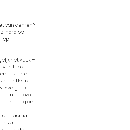
iet van denken? 
eel hard op 
m op 
elijk het vaak – 
van topsport. 
ten opzichte 
waar. Het is 
 vervolgens 
an. En al deze 
enten nodig om 
ren. Daarna 
ken ze 
 knieën dat 