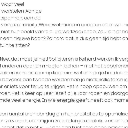
waar veel 
worstelen. Aan de 
ontspannen, aan de 
o verrekte moeilijk. Want wat moeten anderen daar wel n
iet hun beeld van ‘die luie werkzoekende’. Zou je niet h
r een nieuwe baan? Zo hard dat je dus geen tijd hebt o
uin te zitten? 
ee, dat moet je niet! Solliciteren is keihard werken. Ik verg
l anderen daar om moeten lachen – met het beoefenen 
nvesteren, het is keer op keer niet weten hoe je het doet 
ovenal: aan tweede worden heb je niets. Solliciteren is z
 er iets voor terug te krijgen. Het is hoop opbouwen om
n. Het is keer op keer jezelf bij elkaar rapen en doorga
mde veel energie. En wie energie geeft, heeft ook mom
een aantal uren per dag om hun prestaties te optimalise
en ze verder, dan krijgen ze allerlei gekke blessures en ra
n snapt dat je niet 8 uur per dag kunt hardlopen omdat je