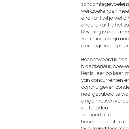
schaamtegevoelens 
werkzoekenden mee 
ene kant wil je wel 
andere kant is het z
Bevestig je daarmee n
zoek moeten zijn naa
dinsdagmiddag in je t
Het antwoord is nee. N
bloedserieus, hoewe
Het is keer op keer i
van concurrenten en b
continu geven zonder
neergesabeld te worde
dingen kosten verdo
op te laden.
Topsporters trainen 
houden ze rust. Train
‘overtraind’. Iederee