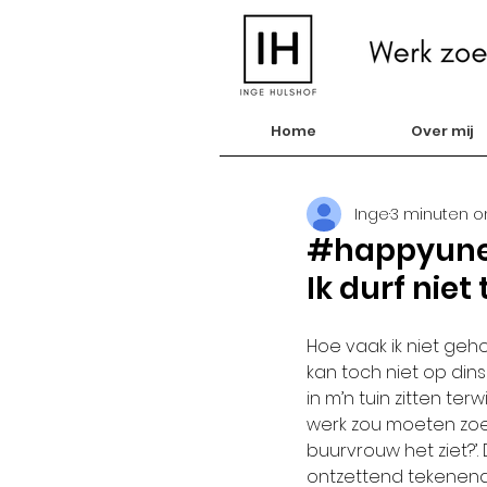
Home
Over mij
Inge
3 minuten o
#happyunem
Ik durf nie
Hoe vaak ik niet geho
kan toch niet op din
in m’n tuin zitten terwi
werk zou moeten zoek
buurvrouw het ziet?’.
ontzettend tekenend