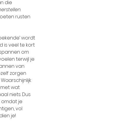
an die 
herstellen
. 
moeten rusten 
oekende’ wordt 
s veel te kort 
ntspannen om 
elen terwijl je 
spannen van 
zelf zorgen 
aarschijnlijk 
g met wat 
l niets. Dus 
r omdat je 
tigen, vol 
dien je!