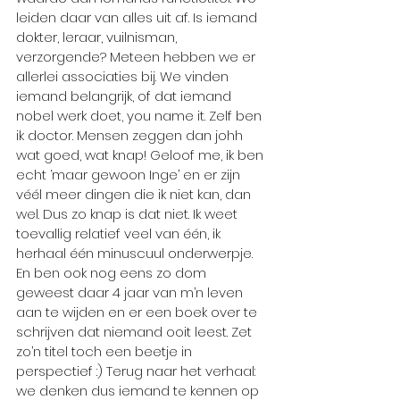
leiden daar van alles uit af. Is iemand 
dokter, leraar, vuilnisman, 
verzorgende? Meteen hebben we er 
allerlei associaties bij. We vinden 
iemand belangrijk, of dat iemand 
nobel werk doet, you name it. Zelf ben 
ik doctor. Mensen zeggen dan johh 
wat goed, wat knap! Geloof me, ik ben 
echt ‘maar gewoon Inge’ en er zijn 
véél meer dingen die ik niet kan, dan 
wel. Dus zo knap is dat niet. Ik weet 
toevallig relatief veel van één, ik 
herhaal één minuscuul onderwerpje. 
En ben ook nog eens zo dom 
geweest daar 4 jaar van m’n leven 
aan te wijden en er een boek over te 
schrijven dat niemand ooit leest. Zet 
zo’n titel toch een beetje in 
perspectief :) Terug naar het verhaal: 
we denken dus iemand te kennen op 