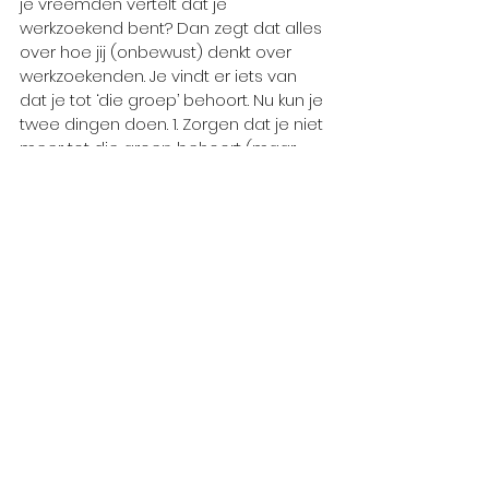
je vreemden vertelt dat je 
werkzoekend bent? Dan zegt dat alles 
over hoe jij (onbewust) denkt over 
werkzoekenden. Je vindt er iets van 
dat je tot ‘die groep’ behoort. Nu kun je 
twee dingen doen. 1. Zorgen dat je niet 
meer tot die groep behoort (maar 
dat heb je niet helemaal in de hand) 
of 2. Zorgen dat je beeld over 
werkzoekenden verbetert. Want je 
weet wel dat jij geen luie 
uitkeringstrekker bent, maar hoe geldt 
dat voor anderen? Ga actief op zoek 
naar mede-werkzoekenden. Volg 
workshops bij UWV, JobOn, ’t 
Netwerkcafé, etc. Zorg dat jouw beeld 
van werkzoekenden verandert. Zorg 
dat het positiever wordt. Dat je weet 
en ziet dat het mensen zijn zoals jij en 
ik. En dat het een oké clubje is om bij 
te horen. Als je dat oprecht kunt 