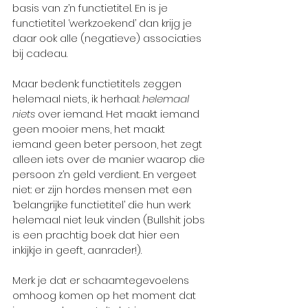
basis van z’n functietitel. En is je 
functietitel ‘werkzoekend’ dan krijg je 
daar ook alle (negatieve) associaties 
bij cadeau. 
Maar bedenk: functietitels zeggen 
helemaal niets, ik herhaal: 
helemaal 
niets
 over iemand. Het maakt iemand 
geen mooier mens, het maakt 
iemand geen beter persoon, het zegt 
alleen iets over de manier waarop die 
persoon z’n geld verdient. En vergeet 
niet: er zijn hordes mensen met een 
‘belangrijke functietitel’ die hun werk 
helemaal niet leuk vinden (Bullshit jobs 
is een prachtig boek dat hier een 
inkijkje in geeft, aanrader!).
Merk je dat er schaamtegevoelens 
omhoog komen op het moment dat 