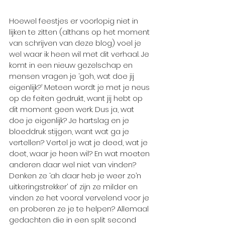
Hoewel feestjes er voorlopig niet in 
lijken te zitten (althans op het moment 
van schrijven van deze blog) voel je 
wel waar ik heen wil met dit verhaal. Je 
komt in een nieuw gezelschap en 
mensen vragen je ‘goh, wat doe jij 
eigenlijk?’ Meteen wordt je met je neus 
op de feiten gedrukt, want jij hebt op 
dit moment geen werk. Dus ja, wat 
doe je eigenlijk? Je hartslag en je 
bloeddruk stijgen, want wat ga je 
vertellen? Vertel je wat je deed, wat je 
doet, waar je heen wil? En wat moeten 
anderen daar wel niet van vinden? 
Denken ze ‘ah daar heb je weer zo’n 
uitkeringstrekker’ of zijn ze milder en 
vinden ze het vooral vervelend voor je 
en proberen ze je te helpen? Allemaal 
gedachten die in een split second 