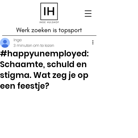
Inge
3 minuten om te lezen
#happyunemployed:
Schaamte, schuld en
stigma. Wat zeg je op
een feestje?