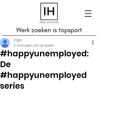
Inge
2 minuten om te lezen
#happyunemployed:
De
#happyunemployed
series