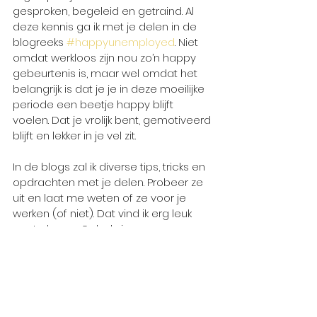
gesproken, begeleid en getraind. Al 
deze kennis ga ik met je delen in de 
blogreeks 
#happyunemployed
. Niet 
omdat werkloos zijn nou zo’n happy 
gebeurtenis is, maar wel omdat het 
belangrijk is dat je je in deze moeilijke 
periode een beetje happy blijft 
voelen. Dat je vrolijk bent, gemotiveerd 
blijft en lekker in je vel zit. 
In de blogs zal ik diverse tips, tricks en 
opdrachten met je delen. Probeer ze 
uit en laat me weten of ze voor je 
werken (of niet). Dat vind ik erg leuk 
om te horen. Ook als je een vraag 
hebt of een onderwerp uitgelicht wil 
zien worden, aarzel dan niet om 
contact met me op te nemen. Op 
deze manier kunnen we de 
#happyunemployed
 reeks samen 