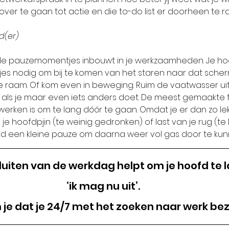
 over te gaan tot actie en die to-do list er doorheen te 
d(er)
de pauzemomentjes inbouwt in je werkzaamheden. Je hoo
es nodig om bij te komen van het staren naar dat scher
 je raam. Of kom even in beweging. Ruim de vaatwasser uit
 als je maar even iets anders doet. De meest gemaakte f
rken is om te lang dóór te gaan. Omdat je er dan zo lekke
je hoofdpjin (te weinig gedronken) of last van je rug (te l
jd een kleine pauze om daarna weer vol gas door te kun
luiten van de werkdag helpt om je hoofd te 
‘ik mag nu uit’. 
je dat je 24/7 met het zoeken naar werk bez