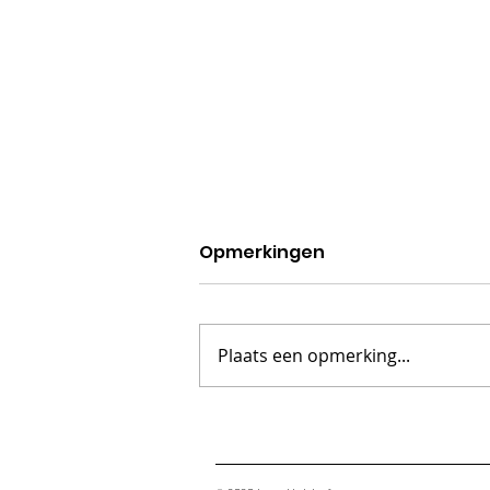
Opmerkingen
Plaats een opmerking...
#happyunemployed:
Schaamte, schuld en
stigma. Wat zeg je op