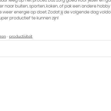
uur leeg op het proces. Dus zorg goed voor jezelf en ga o
er naar buiten, sporten, koken, of pak een andere hobby o
e weer energie op doet. Zodat jij de volgende dag vold
er productief te kunnen zijn!
eren
productiviteit