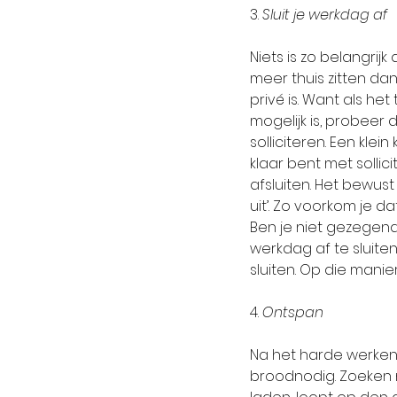
3. 
Sluit je werkdag af
Niets is zo belangrij
meer thuis zitten da
privé is. Want als he
mogelijk is, probeer 
solliciteren. Een kle
klaar bent met sollici
afsluiten. Het bewus
uit’. Zo voorkom je d
Ben je niet gezegend
werkdag af te sluiten
sluiten. Op die manier
4. 
Ontspan
Na het harde werken i
broodnodig. Zoeken n