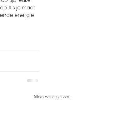
p tijd leuke 
p. Als je maar 
oende energie 
Alles weergeven