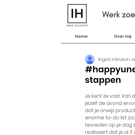
Home
Over mij
Inge
3 minuten o
#happyunem
stappen
Je kent ze vast. Van
jezelf de avond er
dat je onwijs producti
enorme to-do list z
tevreden op je dag zou
realiseert dat je al 3 