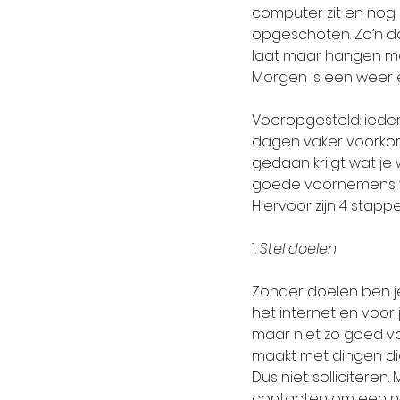
computer zit en nog
opgeschoten. Zo’n da
laat maar hangen met
Morgen is een weer 
Vooropgesteld: ieder
dagen vaker voorkome
gedaan krijgt wat je w
goede voornemens van
Hiervoor zijn 4 stapp
1. 
Stel doelen
Zonder doelen ben je 
het internet en voor j
maar niet zo goed voo
maakt met dingen die
Dus niet: sollicitere
contacten om een net