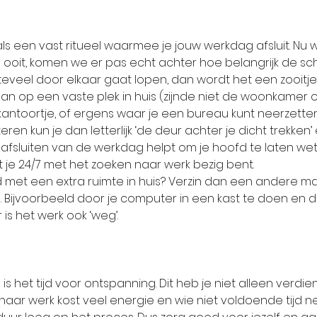
k als een vast ritueel waarmee je jouw werkdag afsluit. Nu w
n ooit, komen we er pas echt achter hoe belangrijk de sc
t teveel door elkaar gaat lopen, dan wordt het een zooitje.
dan op een vaste plek in huis (zijnde niet de woonkamer o
in kantoortje, of ergens waar je een bureau kunt neerzette
teren kun je dan letterlijk ‘de deur achter je dicht trekken
t afsluiten van de werkdag helpt om je hoofd te laten wet
at je 24/7 met het zoeken naar werk bezig bent.
 met een extra ruimte in huis? Verzin dan een andere ma
. Bijvoorbeeld door je computer in een kast te doen en d
 is het werk ook ‘weg’. 
s het tijd voor ontspanning. Dit heb je niet alleen verdien
aar werk kost veel energie en wie niet voldoende tijd 