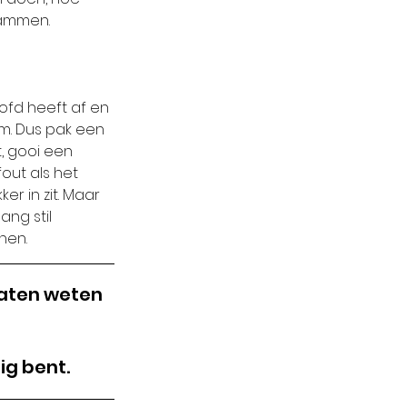
rammen.
fd heeft af en 
m. Dus pak een 
, gooi een 
out als het 
r in zit. Maar 
ang stil 
nen.
laten weten 
ig bent.