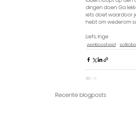
laden, loopt op den d
dingen doen. Ga lekk
iets doet waardoor j
hebt om wederom sup
Liefs, Inge
werkloosheid
sollicit
Recente blogposts