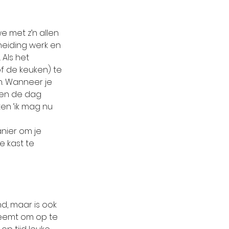
e met z’n allen 
heiding werk en 
 Als het 
f de keuken) te 
n. Wanneer je 
’ en de dag 
en ‘ik mag nu 
nier om je 
e kast te 
d, maar is ook 
neemt om op te 