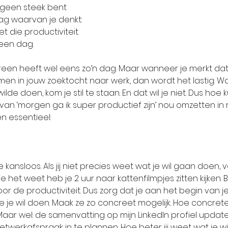
 geen steek bent 
g waarvan je denkt: 
 die productiviteit. 
een dag. 
een heeft wel eens zo’n dag. Maar wanneer je merkt dat 
n in jouw zoektocht naar werk, dan wordt het lastig. Wa
ilde doen, kom je stil te staan. En dat wil je niet. Dus hoe k
 ‘morgen ga ik super productief zijn’ nou omzetten in re
en essentieel:
kansloos. Als jij niet precies weet wat je wil gaan doen, 
e het weet heb je 2 uur naar kattenfilmpjes zitten kijken. Be
r de productiviteit. Dus zorg dat je aan het begin van je 
 je wil doen. Maak ze zo concreet mogelijk. Hoe concrete
n. Maar wel: de samenvatting op mijn LinkedIn profiel updat
werkafspraak in te plannen. Hoe beter jij weet wat je wi