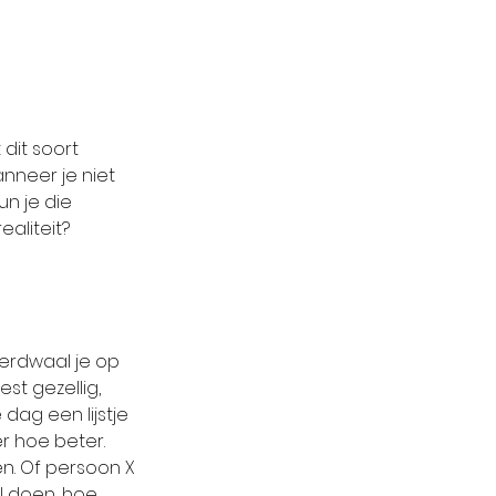
dit soort 
nneer je niet 
un je die 
aliteit? 
verdwaal je op 
st gezellig, 
dag een lijstje 
r hoe beter. 
en. Of persoon X 
l doen, hoe 