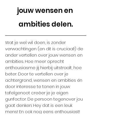
jouw wensen en 
ambities delen.
Wat je wel wil doen, is zonder 
verwachtingen (en dit is cruciaal!) de 
ander vertellen over jouw wensen en 
ambities. Hoe meer oprecht 
enthousiasme jij hierbij uitstraalt, hoe 
beter. Door te vertellen over je 
achtergrond, wensen en ambities én 
door interesse te tonen in jouw 
tafelgenoot creëer je je eigen 
gunfactor. De persoon tegenover jou 
gaat denken: Hey dat is een leuk 
mens! En ook nog eens enthousiast! 
Als er ooit wat bij ons vrij komt, moet ik 
zeker aan hem/haar denken! En dát is 