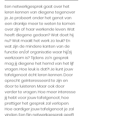
Een netwerkgesprek gaat over het 
leren kennen van diegene tegenover 
je. Je probeert onder het genot van 
een drankje meer te weten te komen 
over zijn of haar werkende leven. Wat 
heeft diegene gedaan? Wat doet hij 
nu? Wat maakt het werk zo leuk? En 
wat zijn de mindere kanten van de 
functie en/of organisatie waar hij/zij 
werkzaam is? Tijdens zo’n gesprek 
mag jij diegene het hemd van het lijf 
vragen. Hoe leuk is dat?! Je kunt jouw 
tafelgenoot écht leren kennen. Door 
oprecht geïnteresseerd te zijn en 
door te luisteren. Maar ook door 
verder te vragen. Hoe meer interesse 
jij hebt voor jouw tafelgenoot, hoe 
prettiger het gesprek zal verlopen. 
Hoe aardiger jouw tafelgenoot je zal 
vinden. Een fijn netwerkgesprek geeft 