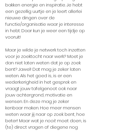
bakken energie en inspiratie. Je hebt 
een gezellig uurtje en je leert allerlei 
nieuwe dingen over de 
functie/organisatie waar je interesse 
in hebt. Daar kun je weer een tijdje op 
vooruit! 
Maar je wilde je netwerk toch inzetten 
voor je zoektocht naar werk? Moet je 
dan niet laten weten dat je op zoek 
bent? Jawel! Dat mag je zeker laten 
weten. Als het goed is, is er een 
wederkerigheid in het gesprek en 
vraagt jouw tafelgenoot ook naar 
jouw achtergrond, motivatie en 
wensen. En deze mag je zeker 
kenbaar maken. Hoe meer mensen 
weten waar jij naar op zoek bent, hoe 
beter! Maar wat je 
nooit
 moet doen, is 
(te) direct vragen of diegene nog 