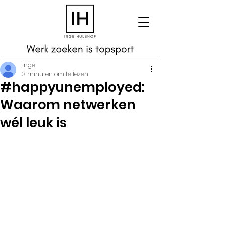
Inge
3 minuten om te lezen
#happyunemployed:
Waarom netwerken
wél leuk is