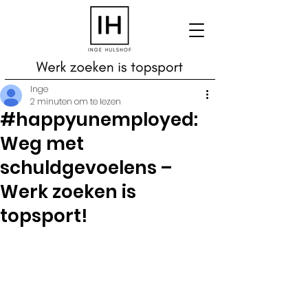
Inge
2 minuten om te lezen
#happyunemployed:
Weg met
schuldgevoelens –
Werk zoeken is
topsport!