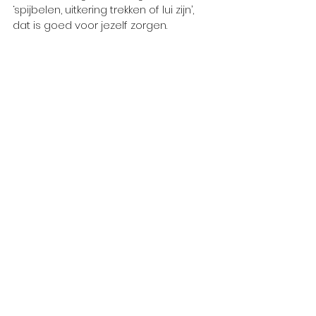
‘spijbelen, uitkering trekken of lui zijn’, 
dat is goed voor jezelf zorgen. 
Dus, de volgende keer dat je met een 
boekje in de tuin zit en een vaag, 
knagend schuldgevoel voelt 
opkomen, zeg dan tegen jezelf: ik ben 
hard aan het werken aan mijn herstel. 
Het is goed zo. Ik mag genieten, ik 
mag opladen, zodat ik morgen weer 
met frisse moed verder kan. Ga er 
maar eens mee oefenen. Het werkt 
echt!
Liefs, Inge 
werkloosheid
#happyunemployed
solliciteren