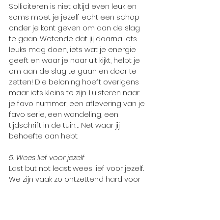
Solliciteren is niet altijd even leuk en 
soms moet je jezelf echt een schop 
onder je kont geven om aan de slag 
te gaan. Wetende dat jij daarna iets 
leuks mag doen, iets wat je energie 
geeft en waar je naar uit kijkt, helpt je 
om aan de slag te gaan en door te 
zetten! Die beloning hoeft overigens 
maar iets kleins te zijn. Luisteren naar 
je favo nummer, een aflevering van je 
favo serie, een wandeling, een 
tijdschrift in de tuin… Net waar jij 
behoefte aan hebt.
5. Wees lief voor jezelf
Last but not least: wees lief voor jezelf. 
We zijn vaak zo ontzettend hard voor 
onszelf. We moeten van alles; dingen 
kunnen altijd beter, sneller en 
efficiënter. Merk je dat je het moeilijk 