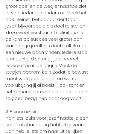
groot doel en de weg er naartoe ziet 
er voor iedereen anders uit. Maak het 
doel kleiner, behapbaarder. Door 
jezelf bijvoorbeeld als doel te stellen 
‘deze week verstuur ik 1 sollicitatie’ is 
de kans op succes veel groter dan 
wanneer je jezelf als doel stelt ‘ik moet 
een nieuwe baan vinden’. Iedere stap 
is er eentje dichter bij je einddoel. 
Iedere stap is belangrijk. Maak de 
stapjes daarom klein. Zodat je bewust 
merkt welk pad je loopt en welke 
vooruitgang jij al boekt – ook zonder 
het binnenhalen van die baan. Je bent 
zo goed bezig, heb daar oog voor!
4. Beloon jezelf
Plan iets leuks voor jezelf nádat je een 
sollicitatiehandeling hebt uitgevoerd. 
Dan heb je iets om naar uit te kijken. 