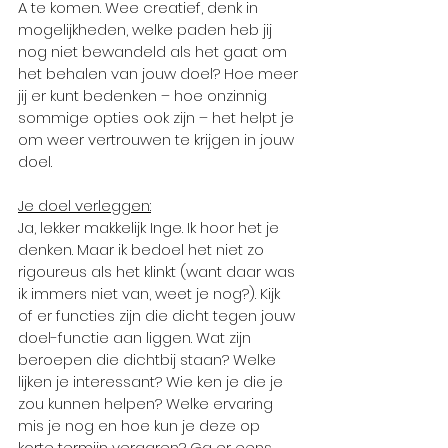
A te komen. Wee creatief, denk in 
mogelijkheden, welke paden heb jij 
nog niet bewandeld als het gaat om 
het behalen van jouw doel? Hoe meer 
jij er kunt bedenken – hoe onzinnig 
sommige opties ook zijn – het helpt je 
om weer vertrouwen te krijgen in jouw 
doel.
Je doel verleggen:
Ja, lekker makkelijk Inge. Ik hoor het je 
denken. Maar ik bedoel het niet zo 
rigoureus als het klinkt (want daar was 
ik immers niet van, weet je nog?). Kijk 
of er functies zijn die dicht tegen jouw 
doel-functie aan liggen. Wat zijn 
beroepen die dichtbij staan? Welke 
lijken je interessant? Wie ken je die je 
zou kunnen helpen? Welke ervaring 
mis je nog en hoe kun je deze op 
korte termijn vergaren? Ga er eens 