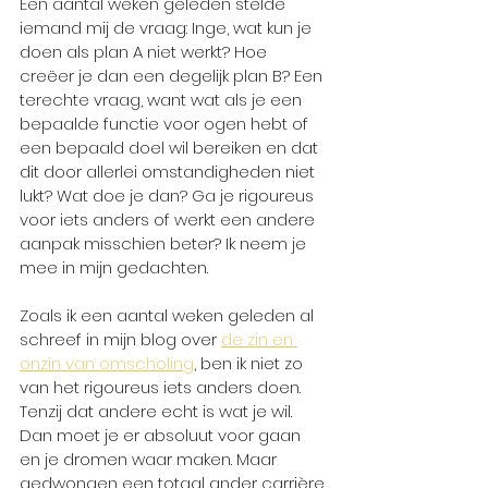
Een aantal weken geleden stelde 
iemand mij de vraag: Inge, wat kun je 
doen als plan A niet werkt? Hoe 
creëer je dan een degelijk plan B? Een 
terechte vraag, want wat als je een 
bepaalde functie voor ogen hebt of 
een bepaald doel wil bereiken en dat 
dit door allerlei omstandigheden niet 
lukt? Wat doe je dan? Ga je rigoureus 
voor iets anders of werkt een andere 
aanpak misschien beter? Ik neem je 
mee in mijn gedachten. 
Zoals ik een aantal weken geleden al 
schreef in mijn blog over 
de zin en 
onzin van omscholing
, ben ik niet zo 
van het rigoureus iets anders doen. 
Tenzij dat andere echt is wat je wil. 
Dan moet je er absoluut voor gaan 
en je dromen waar maken. Maar 
gedwongen een totaal ander carrière 