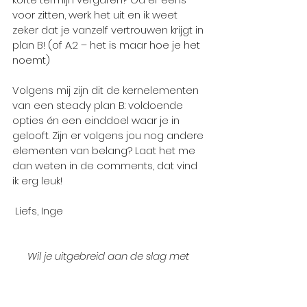
voor zitten, werk het uit en ik weet 
zeker dat je vanzelf vertrouwen krijgt in 
plan B! (of A.2 – het is maar hoe je het 
noemt)
Volgens mij zijn dit de kernelementen 
van een steady plan B: voldoende 
opties én een einddoel waar je in 
gelooft. Zijn er volgens jou nog andere 
elementen van belang? Laat het me 
dan weten in de comments, dat vind 
ik erg leuk!
 Liefs, Inge
Wil je uitgebreid aan de slag met 
manieren om een plan B te maken? 
Om hoopvol en positief te blijven en 
jouw mindset een positieve boost te 