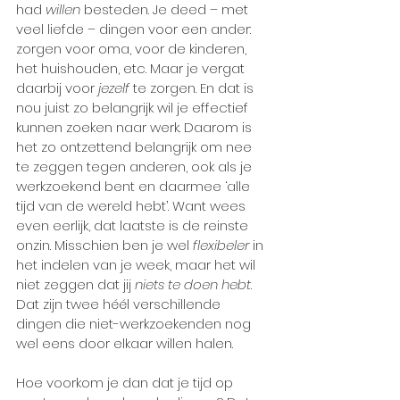
had 
willen
 besteden. Je deed – met 
veel liefde – dingen voor een ander: 
zorgen voor oma, voor de kinderen, 
het huishouden, etc. Maar je vergat 
daarbij voor 
jezelf
 te zorgen. En dat is 
nou juist zo belangrijk wil je effectief 
kunnen zoeken naar werk. Daarom is 
het zo ontzettend belangrijk om nee 
te zeggen tegen anderen, ook als je 
werkzoekend bent en daarmee ‘alle 
tijd van de wereld hebt’. Want wees 
even eerlijk, dat laatste is de reinste 
onzin. Misschien ben je wel 
flexibeler
 in 
het indelen van je week, maar het wil 
niet zeggen dat jij 
niets te doen hebt
. 
Dat zijn twee héél verschillende 
dingen die niet-werkzoekenden nog 
wel eens door elkaar willen halen. 
Hoe voorkom je dan dat je tijd op 