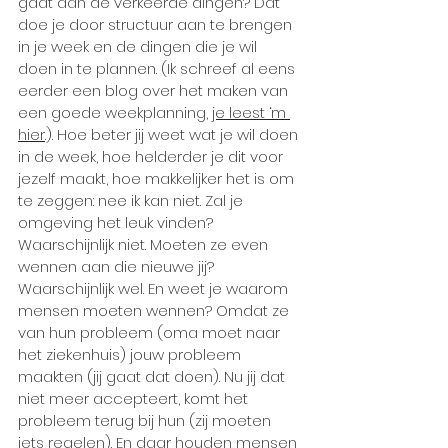
gaat aan de verkeerde dingen? Dat 
doe je door structuur aan te brengen 
in je week en de dingen die je wil 
doen in te plannen. (Ik schreef al eens 
eerder een blog over het maken van 
een goede weekplanning, 
je leest ‘m 
hier
.). Hoe beter jij weet wat je wil doen 
in de week, hoe helderder je dit voor 
jezelf maakt, hoe makkelijker het is om 
te zeggen: nee ik kan niet. Zal je 
omgeving het leuk vinden? 
Waarschijnlijk niet. Moeten ze even 
wennen aan die nieuwe jij? 
Waarschijnlijk wel. En weet je waarom 
mensen moeten wennen? Omdat ze 
van hun probleem (oma moet naar 
het ziekenhuis) jouw probleem 
maakten (jij gaat dat doen). Nu jij dat 
niet meer accepteert, komt het 
probleem terug bij hun (zij moeten 
iets regelen). En daar houden mensen 