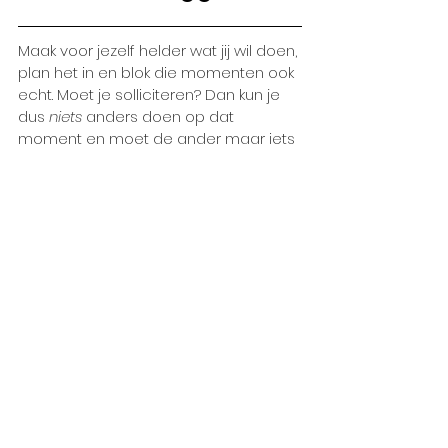
Maak voor jezelf helder wat jij wil doen, 
plan het in en blok die momenten ook 
echt. Moet je solliciteren? Dan kun je 
dus 
niets
 anders doen op dat 
moment en moet de ander maar iets 
regelen. Heb jij een moment van self-
care gepland? Dan kun je dus niet het 
huishouden doen. Toen je nog werkte 
ging dit nee zeggen automatisch (kan 
niet, ik moet werken). Nu mag je gaan 
leren dat andere redenen 
(solliciteren, self-care etc.) 
minstens
zulke valide redenen zijn om nee te 
zeggen! Hoe beter jij voor jezelf zorgt, 
hoe vaker jij nee zegt, hoe meer tijd 
en aandacht je kunt hebben voor 
anderen op de momenten dat je er 
wel bent. En dat terwijl je je ook nog 
eens beter voelt. Een mooie win-win 