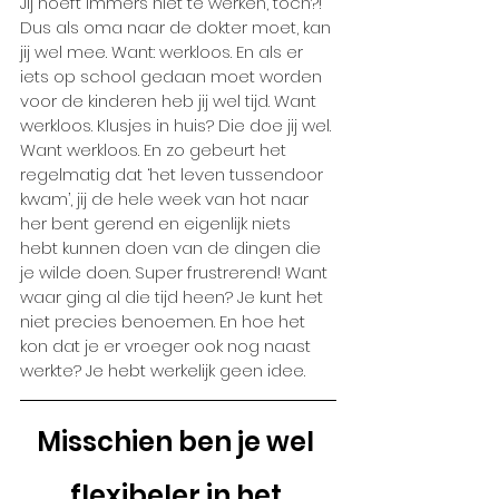
Jij hoeft immers niet te werken, toch?! 
Dus als oma naar de dokter moet, kan 
jij wel mee. Want: werkloos. En als er 
iets op school gedaan moet worden 
voor de kinderen heb jij wel tijd. Want 
werkloos. Klusjes in huis? Die doe jij wel. 
Want werkloos. En zo gebeurt het 
regelmatig dat ‘het leven tussendoor 
kwam’, jij de hele week van hot naar 
her bent gerend en eigenlijk niets 
hebt kunnen doen van de dingen die 
je wilde doen. Super frustrerend! Want 
waar ging al die tijd heen? Je kunt het 
niet precies benoemen. En hoe het 
kon dat je er vroeger ook nog naast 
werkte? Je hebt werkelijk geen idee.
Misschien ben je wel 
flexibeler in het 